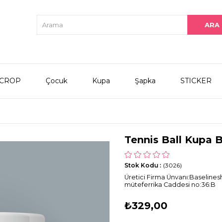
CROP
Çocuk
Kupa
Şapka
STICKER
Tennis Ball Kupa 
Stok Kodu
(3026)
Üretici Firma Ünvanı:Baselines
müteferrika Caddesi no:36:B
₺329,00