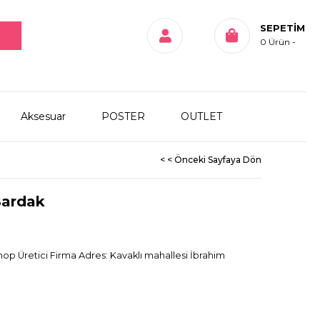
SEPETIM
0
Ürün
Aksesuar
POSTER
OUTLET
< < Önceki Sayfaya Dön
Bardak
hop Üretici Firma Adres: Kavaklı mahallesi İbrahim