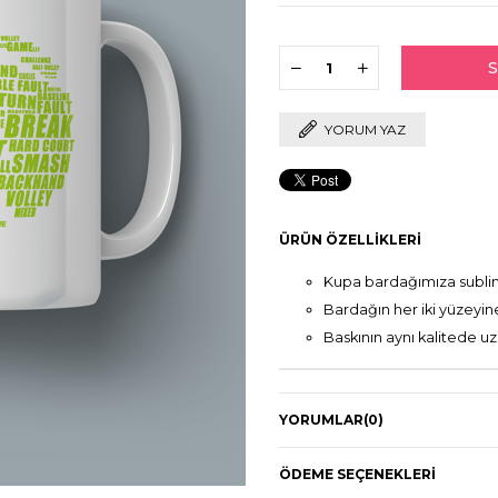
YORUM YAZ
ÜRÜN ÖZELLIKLERI
Kupa bardağımıza sublima
Bardağın her iki yüzeyi
Baskının aynı kalitede uz
YORUMLAR
(0)
ÖDEME SEÇENEKLERI