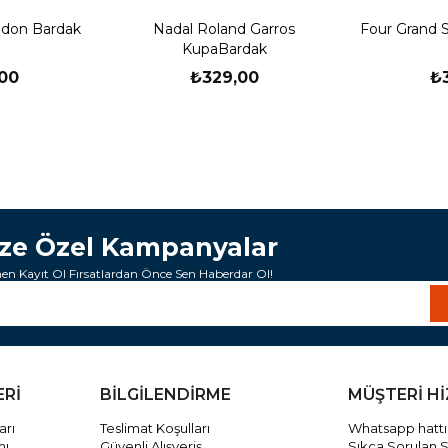
edon Bardak
Nadal Roland Garros
Four Grand 
KupaBardak
00
₺329,00
₺
ize Özel Kampanyalar
n Kayıt Ol Fırsatlardan Önce Sen Haberdar Ol!
ERİ
BİLGİLENDİRME
MÜŞTERİ H
arı
Teslimat Koşulları
Whatsapp hattı
mı
Güvenli Alışveriş
Sıkça Sorulan S