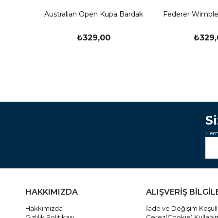
Australian Open Kupa Bardak
Federer Wimbl
₺329,00
₺329,
S
Heme
HAKKIMIZDA
ALIŞVERİŞ BİLGİL
Hakkımızda
İade ve Değişim Koşull
Gizlilik Politikası
Çerez(Cookie) Kullanı