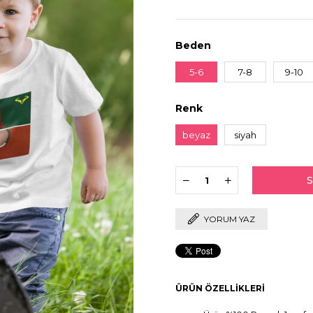
Beden
5-6
7-8
9-10
Renk
beyaz
siyah
YORUM YAZ
ÜRÜN ÖZELLIKLERI