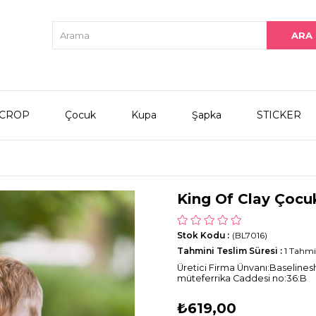
CROP
Çocuk
Kupa
Şapka
STICKER
King Of Clay Çocuk
Stok Kodu
(BL7016)
Tahmini Teslim Süresi
:
1 Tahmi
Üretici Firma Ünvanı:Baselines
müteferrika Caddesi no:36:B
₺619,00