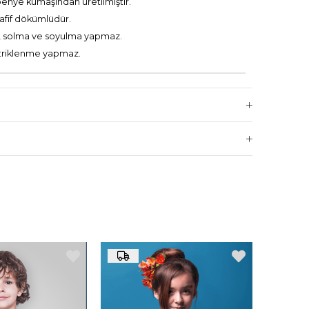
penye kumaşından üretilmiştir.
 hafif dökümlüdür.
 solma ve soyulma yapmaz.
ktriklenme yapmaz.