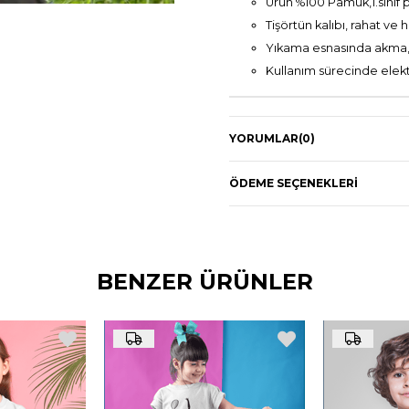
Ürün %100 Pamuk,1.sınıf 
Tişörtün kalıbı, rahat ve
Yıkama esnasında akma,
Kullanım sürecinde ele
YORUMLAR
(0)
ÖDEME SEÇENEKLERI
BENZER ÜRÜNLER