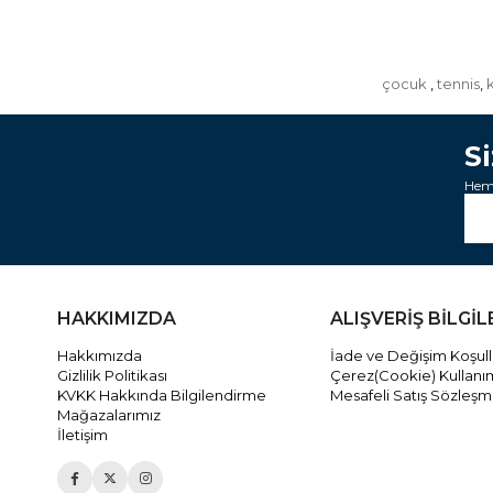
çocuk
tennis
k
,
,
S
Heme
HAKKIMIZDA
ALIŞVERİŞ BİLGİL
Hakkımızda
İade ve Değişim Koşull
Gizlilik Politikası
Çerez(Cookie) Kullanı
KVKK Hakkında Bilgilendirme
Mesafeli Satış Sözleşm
Mağazalarımız
İletişim