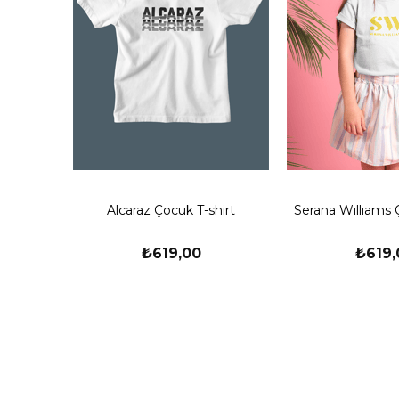
Alcaraz Çocuk T-shirt
Serana Wıllıams 
₺619,00
₺619,