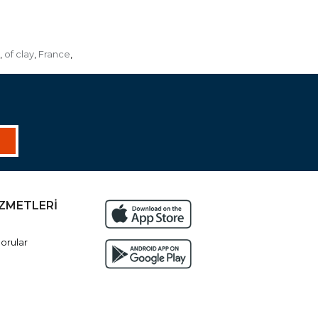
of clay
France
,
,
,
İZMETLERİ
orular