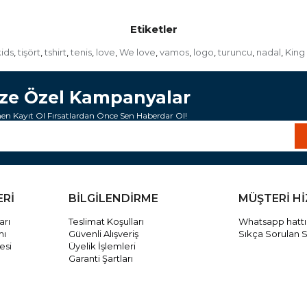
Etiketler
ids
tişört
tshirt
tenis
love
We love
vamos
logo
turuncu
nadal
King
,
,
,
,
,
,
,
,
,
,
ize Özel Kampanyalar
n Kayıt Ol Fırsatlardan Önce Sen Haberdar Ol!
ERİ
BİLGİLENDİRME
MÜŞTERİ H
arı
Teslimat Koşulları
Whatsapp hattı
mı
Güvenli Alışveriş
Sıkça Sorulan S
esi
Üyelik İşlemleri
Garanti Şartları