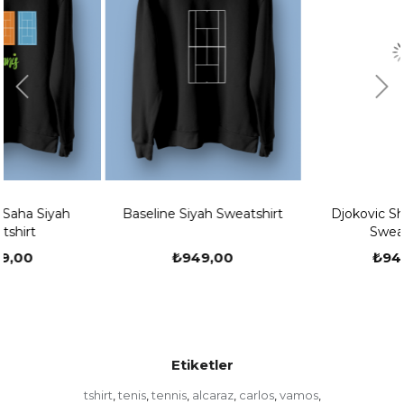
Baseline Siyah Sweatshirt
Djokovic Shadow Siyah
Sweatshirt
₺949,00
₺949,00
Etiketler
tshirt
tenis
tennis
alcaraz
carlos
vamos
,
,
,
,
,
,