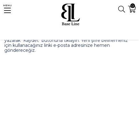
0
MENU
Sitemize üye olduysanız ve şifrenizi hatırlamıyorsanız; üyelik
formunda kayıtlı olan e-posta adresinizi aşağıdaki alana
yazarak "Kaydet" butonuna tıklayın. Yeni şifre belirlemeniz
için kullanacağınız linki e-posta adresinize hemen
göndereceğiz.